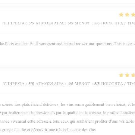
5
/5
5
/5
5
/5
ΥΠΗΡΕΣΊΑ
:
ΑΤΜΌΣΦΑΙΡΑ
:
ΜΕΝΟΎ
:
ΠΟΙΌΤΗΤΑ / ΤΙ
he Paris weather. Staff was great and helped answer our questions. This is our 
5
/5
4
/5
5
/5
ΥΠΗΡΕΣΊΑ
:
ΑΤΜΌΣΦΑΙΡΑ
:
ΜΕΝΟΎ
:
ΠΟΙΌΤΗΤΑ / ΤΙ
oirée. Les plats étaient délicieux, les vins remarquablement bien choisis, et le
 particulièrement impressionnés par la qualité de la cuisine, le professionnalis
mande vivement cette adresse à tous ceux qui souhaitent profiter d'une véritable
grande qualité et découvrir une très belle carte des vins.