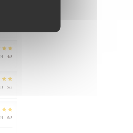
1
/5
ΜΉ
:
4
/5
ΜΉ
:
5
/5
ΜΉ
:
5
/5
ΜΉ
: