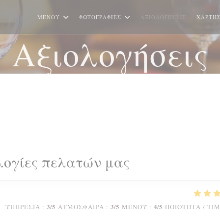
ΜΕΝΟΎ
ΦΩΤΟΓΡΑΦΊΕΣ
ΑΞΙΟΛΟΓΉΣΕΙΣ
ΧΆΡΤΗΣ
Αξιολογήσεις
λογίες πελατών μας
3
/5
3
/5
4
/5
ΥΠΗΡΕΣΊΑ
:
ΑΤΜΌΣΦΑΙΡΑ
:
ΜΕΝΟΎ
:
ΠΟΙΌΤΗΤΑ / ΤΙ