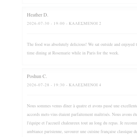
Heather
D
2026-07-30
- 19:00 - ΚΑΛΕΣΜΈΝΟΙ 2
The food was absolutely delicious! We sat outside and enjoyed t
time dining at Rosemarie while in Paris for the week.
Poshun
C
2026-07-28
- 19:30 - ΚΑΛΕΣΜΈΝΟΙ 4
Nous sommes venus dîner à quatre et avons passé une excellente s
accords mets-vins étaient parfaitement maîtrisés. Nous avons été
l'équipe et l'accueil chaleureux tout au long du repas. Je recom
ambiance parisienne, savourer une cuisine française classique de 