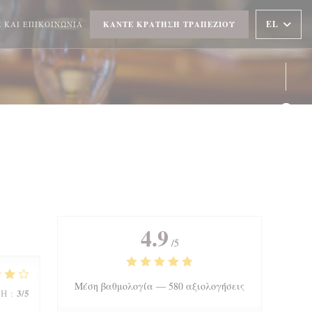
EL
 ΚΑΙ ΕΠΙΚΟΙΝΩΝΊΑ
ΚΆΝΤΕ ΚΡΆΤΗΣΗ ΤΡΑΠΕΖΙΟΎ
Face
Inst
4.9
/5
Μέση βαθμολογία —
580 αξιολογήσεις
3
/5
ΜΉ
: