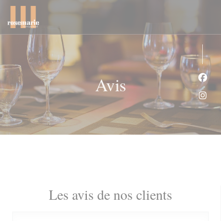
Personnalisation de vos choix en matière de cookies
Avis
Face
Inst
Les avis de nos clients