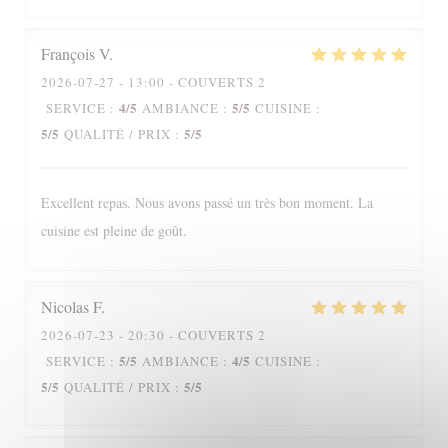
François
V
2026-07-27
- 13:00 - COUVERTS 2
4
/5
5
/5
SERVICE
:
AMBIANCE
:
CUISINE
:
5
/5
5
/5
QUALITÉ / PRIX
:
Excellent repas. Nous avons passé un très bon moment. La
cuisine est pleine de goût.
Nicolas
F
2026-07-23
- 20:30 - COUVERTS 2
5
/5
4
/5
SERVICE
:
AMBIANCE
:
CUISINE
:
5
/5
5
/5
QUALITÉ / PRIX
: