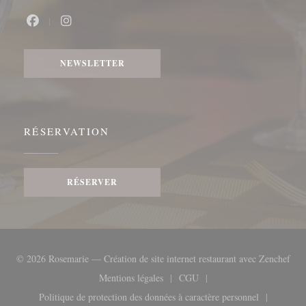
Facebook ((ouvre une nouvelle fenêtre))
Instagram ((ouvre une nouvelle fenêtre))
NEWSLETTER
RÉSERVATION
RÉSERVER
((ou
© 2026 Rosemarie — Création de site internet restaurant avec
Zenchef
Mentions légales
CGU
((ouvre une nouvelle fenêtre))
((ouvre une nouvelle fenêtre
Politique de protection des données à caractère personnel
((ouvre une nouvelle fenêtre))