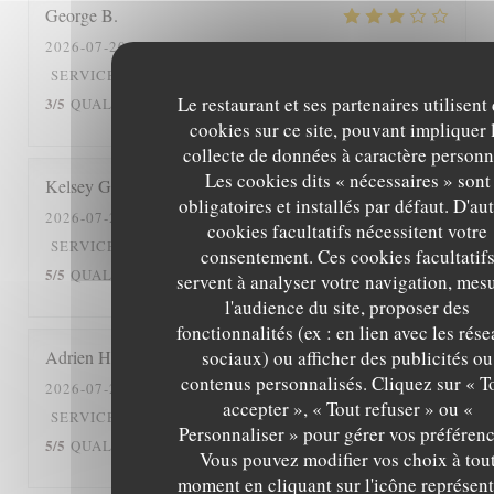
George
B
2026-07-20
- 19:30 - COUVERTS 4
3
/5
2
/5
SERVICE
:
AMBIANCE
:
CUISINE
:
Le restaurant et ses partenaires utilisent
3
/5
1
/5
QUALITÉ / PRIX
:
cookies sur ce site, pouvant impliquer 
collecte de données à caractère personn
Les cookies dits « nécessaires » sont
Kelsey
G
obligatoires et installés par défaut. D'au
2026-07-21
- 19:30 - COUVERTS 5
cookies facultatifs nécessitent votre
5
/5
5
/5
SERVICE
:
AMBIANCE
:
CUISINE
:
consentement. Ces cookies facultatif
5
/5
4
/5
QUALITÉ / PRIX
:
servent à analyser votre navigation, mes
l'audience du site, proposer des
fonctionnalités (ex : en lien avec les rés
sociaux) ou afficher des publicités ou
Adrien
H
contenus personnalisés. Cliquez sur « T
2026-07-20
- 12:30 - COUVERTS 2
accepter », « Tout refuser » ou «
5
/5
5
/5
SERVICE
:
AMBIANCE
:
CUISINE
:
Personnaliser » pour gérer vos préférenc
5
/5
5
/5
QUALITÉ / PRIX
:
Vous pouvez modifier vos choix à tou
moment en cliquant sur l'icône représent