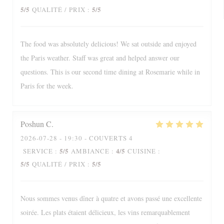
5
/5
5
/5
QUALITÉ / PRIX
:
The food was absolutely delicious! We sat outside and enjoyed
the Paris weather. Staff was great and helped answer our
questions. This is our second time dining at Rosemarie while in
Paris for the week.
Poshun
C
2026-07-28
- 19:30 - COUVERTS 4
5
/5
4
/5
SERVICE
:
AMBIANCE
:
CUISINE
:
5
/5
5
/5
QUALITÉ / PRIX
:
Nous sommes venus dîner à quatre et avons passé une excellente
soirée. Les plats étaient délicieux, les vins remarquablement