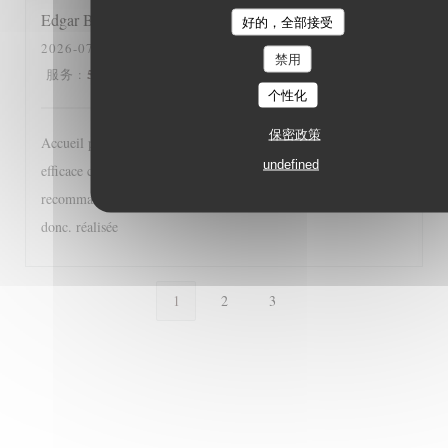
Edgar
B
好的，全部接受
2026-07-15
- 12:30 - 来宾 2
禁用
5
/5
5
/5
5
/5
5
/5
服务
:
氛围
:
菜单
:
质价比
:
个性化
保密政策
Accueil particulièrement sympathique, service diligent et
undefined
efficace cuisine classique bien réalisée, bref une adresse à
recommander à tous les gourmands et gourmets, A très bientôt
donc. réalisée
1
2
3