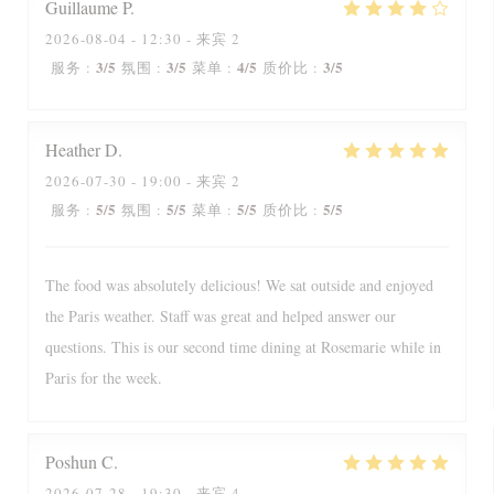
Guillaume
P
2026-08-04
- 12:30 - 来宾 2
3
/5
3
/5
4
/5
3
/5
服务
:
氛围
:
菜单
:
质价比
:
Heather
D
2026-07-30
- 19:00 - 来宾 2
5
/5
5
/5
5
/5
5
/5
服务
:
氛围
:
菜单
:
质价比
:
The food was absolutely delicious! We sat outside and enjoyed
the Paris weather. Staff was great and helped answer our
questions. This is our second time dining at Rosemarie while in
Paris for the week.
Poshun
C
2026-07-28
- 19:30 - 来宾 4