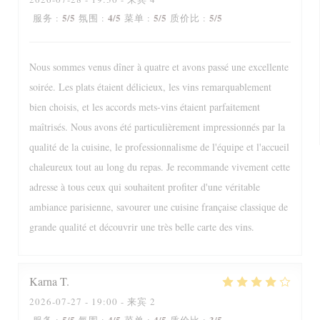
5
/5
4
/5
5
/5
5
/5
服务
:
氛围
:
菜单
:
质价比
:
Nous sommes venus dîner à quatre et avons passé une excellente
soirée. Les plats étaient délicieux, les vins remarquablement
bien choisis, et les accords mets-vins étaient parfaitement
maîtrisés. Nous avons été particulièrement impressionnés par la
qualité de la cuisine, le professionnalisme de l'équipe et l'accueil
chaleureux tout au long du repas. Je recommande vivement cette
adresse à tous ceux qui souhaitent profiter d'une véritable
ambiance parisienne, savourer une cuisine française classique de
grande qualité et découvrir une très belle carte des vins.
Karna
T
2026-07-27
- 19:00 - 来宾 2
5
/5
4
/5
4
/5
3
/5