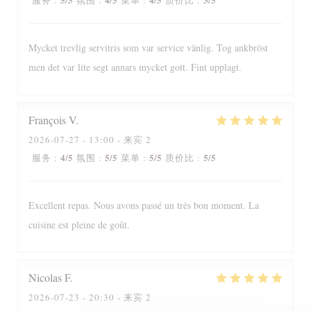
服务
:
氛围
:
菜单
:
质价比
:
Mycket trevlig servitris som var service vänlig. Tog ankbröst
men det var lite segt annars mycket gott. Fint upplagt.
François
V
2026-07-27
- 13:00 - 来宾 2
4
/5
5
/5
5
/5
5
/5
服务
:
氛围
:
菜单
:
质价比
:
Excellent repas. Nous avons passé un très bon moment. La
cuisine est pleine de goût.
Nicolas
F
2026-07-23
- 20:30 - 来宾 2