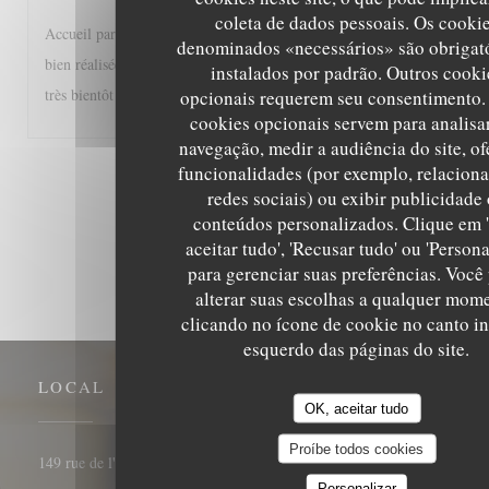
coleta de dados pessoais. Os cooki
Accueil particulièrement sympathique, service diligent et efficace cuisin
denominados «necessários» são obrigató
bien réalisée, bref une adresse à recommander à tous les gourmands et 
instalados por padrão. Outros cooki
très bientôt donc. réalisée
opcionais requerem seu consentimento.
cookies opcionais servem para analisa
navegação, medir a audiência do site, of
funcionalidades (por exemplo, relaciona
1
2
3
redes sociais) ou exibir publicidade
conteúdos personalizados. Clique em 
aceitar tudo', 'Recusar tudo' ou 'Persona
para gerenciar suas preferências. Você
alterar suas escolhas a qualquer mom
clicando no ícone de cookie no canto in
esquerdo das páginas do site.
LOCAL
OK, aceitar tudo
Proíbe todos cookies
((abre numa nova janela))
149 rue de l'université 75007 Paris
Personalizar