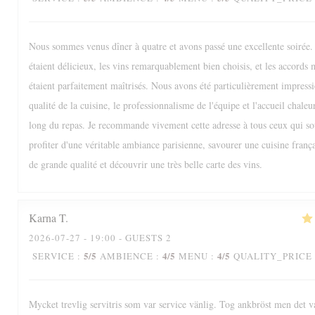
Nous sommes venus dîner à quatre et avons passé une excellente soirée. 
étaient délicieux, les vins remarquablement bien choisis, et les accords 
étaient parfaitement maîtrisés. Nous avons été particulièrement impressi
qualité de la cuisine, le professionnalisme de l'équipe et l'accueil chaleu
long du repas. Je recommande vivement cette adresse à tous ceux qui so
profiter d'une véritable ambiance parisienne, savourer une cuisine frança
de grande qualité et découvrir une très belle carte des vins.
Karna
T
2026-07-27
- 19:00 - GUESTS 2
5
/5
4
/5
4
/5
SERVICE
:
AMBIENCE
:
MENU
:
QUALITY_PRICE
Mycket trevlig servitris som var service vänlig. Tog ankbröst men det va