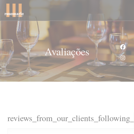
Painel de Gerenciamento de Cookies
Avaliações
Face
Inst
reviews_from_our_clients_following