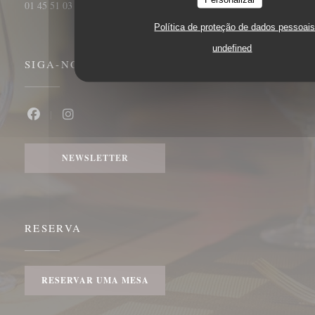
01 45 51 03 71
Política de proteção de dados pessoai
undefined
SIGA-NOS
Facebook ((abre numa nova janela))
Instagram ((abre numa nova janela))
NEWSLETTER
RESERVA
RESERVAR UMA MESA