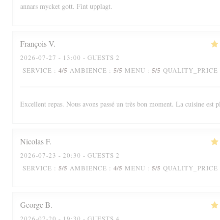
annars mycket gott. Fint upplagt.
François
V
2026-07-27
- 13:00 - GUESTS 2
4
/5
5
/5
5
/5
SERVICE
:
AMBIENCE
:
MENU
:
QUALITY_PRICE
Excellent repas. Nous avons passé un très bon moment. La cuisine est p
Nicolas
F
2026-07-23
- 20:30 - GUESTS 2
5
/5
4
/5
5
/5
SERVICE
:
AMBIENCE
:
MENU
:
QUALITY_PRICE
George
B
2026-07-20
- 19:30 - GUESTS 4