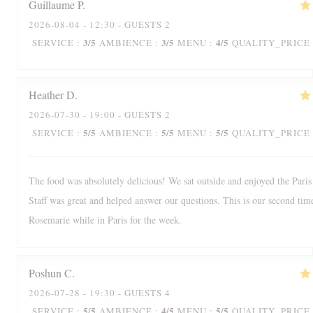
Guillaume
P
2026-08-04
- 12:30 - GUESTS 2
3
/5
3
/5
4
/5
SERVICE
:
AMBIENCE
:
MENU
:
QUALITY_PRICE
Heather
D
2026-07-30
- 19:00 - GUESTS 2
5
/5
5
/5
5
/5
SERVICE
:
AMBIENCE
:
MENU
:
QUALITY_PRICE
The food was absolutely delicious! We sat outside and enjoyed the Paris
Staff was great and helped answer our questions. This is our second tim
Rosemarie while in Paris for the week.
Poshun
C
2026-07-28
- 19:30 - GUESTS 4
5
/5
4
/5
5
/5
SERVICE
:
AMBIENCE
:
MENU
:
QUALITY_PRICE