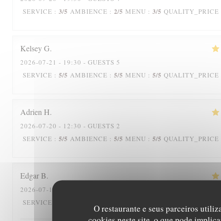
3
/5
2
/5
3
/5
SERVICE
:
AMBIENCE
:
MENU
:
QUALITY_PRICE
Kelsey
G
2026-07-21
- 19:30 - GUESTS 5
5
/5
5
/5
5
/5
SERVICE
:
AMBIENCE
:
MENU
:
QUALITY_PRICE
Adrien
H
2026-07-20
- 12:30 - GUESTS 2
5
/5
5
/5
5
/5
SERVICE
:
AMBIENCE
:
MENU
:
QUALITY_PRICE
Edgar
B
2026-07-15
- 12:30 - GUESTS 2
5
/5
5
/5
5
/5
SERVICE
:
AMBIENCE
:
MENU
:
QUALITY_PRICE
O restaurante e seus parceiros utili
cookies neste site, o que pode implica