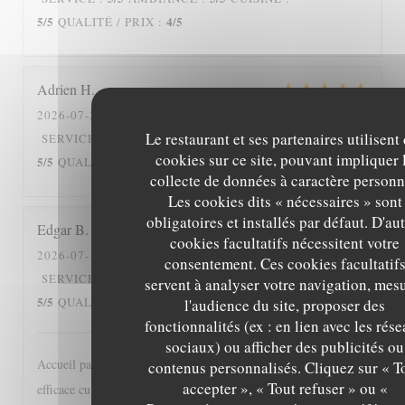
5
/5
4
/5
QUALITÉ / PRIX
:
Adrien
H
2026-07-20
- 12:30 - COUVERTS 2
Le restaurant et ses partenaires utilisent
5
/5
5
/5
SERVICE
:
AMBIANCE
:
CUISINE
:
cookies sur ce site, pouvant impliquer 
5
/5
5
/5
QUALITÉ / PRIX
:
collecte de données à caractère personn
Les cookies dits « nécessaires » sont
obligatoires et installés par défaut. D'au
Edgar
B
cookies facultatifs nécessitent votre
2026-07-15
- 12:30 - COUVERTS 2
consentement. Ces cookies facultatif
5
/5
5
/5
SERVICE
:
AMBIANCE
:
CUISINE
:
servent à analyser votre navigation, mes
5
/5
5
/5
QUALITÉ / PRIX
:
l'audience du site, proposer des
fonctionnalités (ex : en lien avec les rés
sociaux) ou afficher des publicités ou
Accueil particulièrement sympathique, service diligent et
contenus personnalisés. Cliquez sur « T
accepter », « Tout refuser » ou «
efficace cuisine classique bien réalisée, bref une adresse à