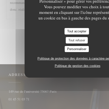
Personnaliser » pour gérer vos préférenc
recommander à tous les gourmands et gourmets, A très bientôt
Vous pouvez modifier vos choix à tou
donc. réalisée
moment en cliquant sur l'icône représent
un cookie en bas à gauche des pages du s
1
2
3
Tout accepter
Tout refuser
Personnaliser
Politique de protection des données à caractère p
Politique de gestion des cookies
ADRESSE
((ouvre une nouvelle fenêtre))
149 rue de l'université 75007 Paris
01 45 51 03 71