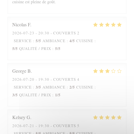
cuisine est pleine de goût.
Nicolas
F
2026-07-23
- 20:30 - COUVERTS 2
5
/5
4
/5
SERVICE
:
AMBIANCE
:
CUISINE
:
5
/5
5
/5
QUALITÉ / PRIX
:
George
B
2026-07-20
- 19:30 - COUVERTS 4
3
/5
2
/5
SERVICE
:
AMBIANCE
:
CUISINE
:
3
/5
1
/5
QUALITÉ / PRIX
:
Kelsey
G
2026-07-21
- 19:30 - COUVERTS 5
5
/5
5
/5
SERVICE
:
AMBIANCE
:
CUISINE
: