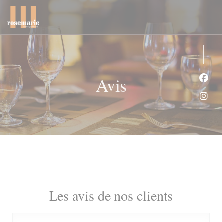
Personnalisation de vos choix en matière de cookies
Avis
Face
Inst
Les avis de nos clients