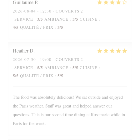
Guillaume
P
2026-08-04
- 12:30 - COUVERTS 2
3
/5
3
/5
SERVICE
:
AMBIANCE
:
CUISINE
:
4
/5
3
/5
QUALITÉ / PRIX
:
Heather
D
2026-07-30
- 19:00 - COUVERTS 2
5
/5
5
/5
SERVICE
:
AMBIANCE
:
CUISINE
:
5
/5
5
/5
QUALITÉ / PRIX
:
The food was absolutely delicious! We sat outside and enjoyed
the Paris weather. Staff was great and helped answer our
questions. This is our second time dining at Rosemarie while in
Paris for the week.