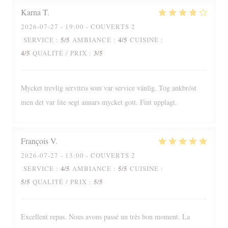
Karna
T
2026-07-27
- 19:00 - COUVERTS 2
5
/5
4
/5
SERVICE
:
AMBIANCE
:
CUISINE
:
4
/5
3
/5
QUALITÉ / PRIX
:
Mycket trevlig servitris som var service vänlig. Tog ankbröst
men det var lite segt annars mycket gott. Fint upplagt.
François
V
2026-07-27
- 13:00 - COUVERTS 2
4
/5
5
/5
SERVICE
:
AMBIANCE
:
CUISINE
:
5
/5
5
/5
QUALITÉ / PRIX
:
Excellent repas. Nous avons passé un très bon moment. La