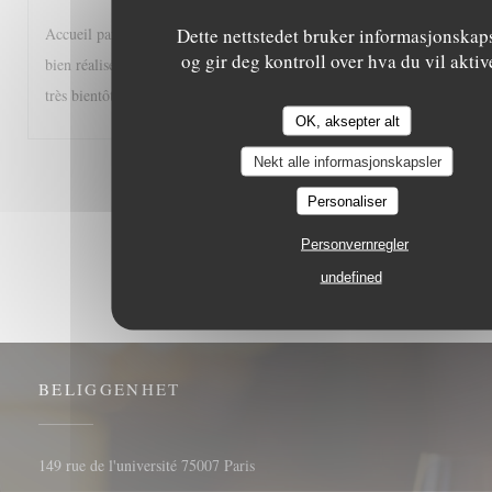
Dette nettstedet bruker informasjonskap
Accueil particulièrement sympathique, service diligent et efficace cuisin
og gir deg kontroll over hva du vil aktiv
bien réalisée, bref une adresse à recommander à tous les gourmands et 
très bientôt donc. réalisée
OK, aksepter alt
Nekt alle informasjonskapsler
1
2
3
Personaliser
Personvernregler
undefined
BELIGGENHET
((åpner i et nytt vindu))
149 rue de l'université 75007 Paris