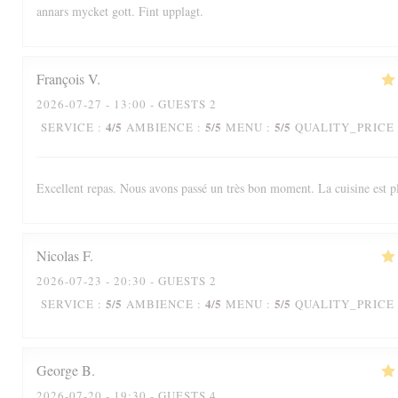
annars mycket gott. Fint upplagt.
François
V
2026-07-27
- 13:00 - GUESTS 2
4
/5
5
/5
5
/5
SERVICE
:
AMBIENCE
:
MENU
:
QUALITY_PRICE
Excellent repas. Nous avons passé un très bon moment. La cuisine est p
Nicolas
F
2026-07-23
- 20:30 - GUESTS 2
5
/5
4
/5
5
/5
SERVICE
:
AMBIENCE
:
MENU
:
QUALITY_PRICE
George
B
2026-07-20
- 19:30 - GUESTS 4