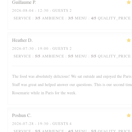
Guillaume
P
2026-08-04
- 12:30 - GUESTS 2
3
/5
3
/5
4
/5
SERVICE
:
AMBIENCE
:
MENU
:
QUALITY_PRICE
Heather
D
2026-07-30
- 19:00 - GUESTS 2
5
/5
5
/5
5
/5
SERVICE
:
AMBIENCE
:
MENU
:
QUALITY_PRICE
The food was absolutely delicious! We sat outside and enjoyed the Paris
Staff was great and helped answer our questions. This is our second tim
Rosemarie while in Paris for the week.
Poshun
C
2026-07-28
- 19:30 - GUESTS 4
5
/5
4
/5
5
/5
SERVICE
:
AMBIENCE
:
MENU
:
QUALITY_PRICE