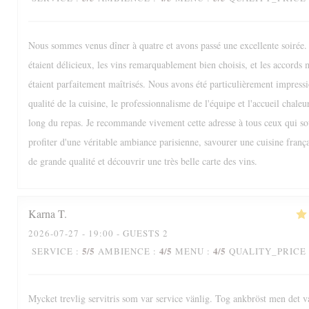
Nous sommes venus dîner à quatre et avons passé une excellente soirée. 
étaient délicieux, les vins remarquablement bien choisis, et les accords 
étaient parfaitement maîtrisés. Nous avons été particulièrement impressi
qualité de la cuisine, le professionnalisme de l'équipe et l'accueil chaleu
long du repas. Je recommande vivement cette adresse à tous ceux qui so
profiter d'une véritable ambiance parisienne, savourer une cuisine frança
de grande qualité et découvrir une très belle carte des vins.
Karna
T
2026-07-27
- 19:00 - GUESTS 2
5
/5
4
/5
4
/5
SERVICE
:
AMBIENCE
:
MENU
:
QUALITY_PRICE
Mycket trevlig servitris som var service vänlig. Tog ankbröst men det va