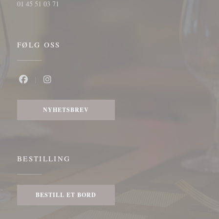
01 45 51 03 71
FØLG OSS
Facebook ((åpner i et nytt vindu))
Instagram ((åpner i et nytt vindu))
NYHETSBREV
BESTILLING
BESTILL ET BORD