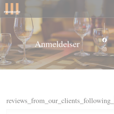
Panel for informasjonskapsler
Anmeldelser
Faceb
Insta
reviews_from_our_clients_following