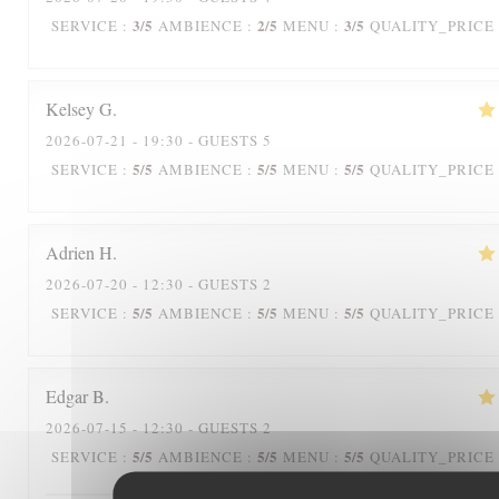
3
/5
2
/5
3
/5
SERVICE
:
AMBIENCE
:
MENU
:
QUALITY_PRICE
Kelsey
G
2026-07-21
- 19:30 - GUESTS 5
5
/5
5
/5
5
/5
SERVICE
:
AMBIENCE
:
MENU
:
QUALITY_PRICE
Adrien
H
2026-07-20
- 12:30 - GUESTS 2
5
/5
5
/5
5
/5
SERVICE
:
AMBIENCE
:
MENU
:
QUALITY_PRICE
Edgar
B
2026-07-15
- 12:30 - GUESTS 2
5
/5
5
/5
5
/5
SERVICE
:
AMBIENCE
:
MENU
:
QUALITY_PRICE