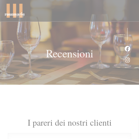
Personalizzazione delle tue scelte sui cookie
Recensioni
Face
Inst
I pareri dei nostri clienti