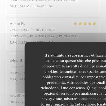
5
/5
4
/5
QUALITÀ / PREZZO
:
Adrien
H
2026-07-20
- 12:30 - OSPITI 2
5
/5
5
/5
SERVIZIO
:
ATMOSFERA
:
CUCINA
:
5
/5
5
/5
QUALITÀ / PREZZO
:
Il ristorante e i suoi partner utilizza
Edgar
B
cookies su questo sito, che possono
comportare la raccolta di dati personali
2026-07-15
- 12:30 - OSPITI 2
cookies denominati «necessari» son
5
/5
5
/5
SERVIZIO
:
ATMOSFERA
:
CUCINA
:
obbligatori e installati per impostazi
5
/5
5
/5
QUALITÀ / PREZZO
:
predefinita. Altri cookies opzionali
richiedono il tuo consenso. Questi coo
opzionali servono per analizzare la t
Accueil particulièrement sympathique, service diligent et
navigazione, misurare l'audience del si
efficace cuisine classique bien réalisée, bref une adresse à
fornire funzionalità (ad esempio, legat