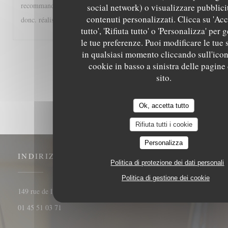
recommander à tous les gourmands et gourmets, A très bientôt
social network) o visualizzare pubblici
contenuti personalizzati. Clicca su 'Acc
donc. réalisée
tutto', 'Rifiuta tutto' o 'Personalizza' per g
le tue preferenze. Puoi modificare le tue 
in qualsiasi momento cliccando sull'icon
1
2
3
cookie in basso a sinistra delle pagine
sito.
Ok, accetta tutto
Rifiuta tutti i cookie
Personalizza
INDIRIZZO
Politica di protezione dei dati personali
Politica di gestione dei cookie
((apre una nuova finestra))
149 rue de l'université 75007 Paris
01 45 51 03 71