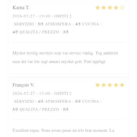
Karna
T
2026-07-27
- 19:00 - OSPITI 2
5
/5
4
/5
SERVIZIO
:
ATMOSFERA
:
CUCINA
:
4
/5
3
/5
QUALITÀ / PREZZO
:
Mycket trevlig servitris som var service vänlig. Tog ankbröst
men det var lite segt annars mycket gott. Fint upplagt.
François
V
2026-07-27
- 13:00 - OSPITI 2
4
/5
5
/5
SERVIZIO
:
ATMOSFERA
:
CUCINA
:
5
/5
5
/5
QUALITÀ / PREZZO
:
Excellent repas. Nous avons passé un très bon moment. La