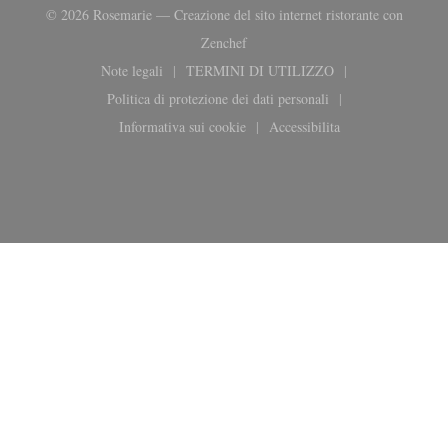
© 2026 Rosemarie — Creazione del sito internet ristorante con
((apre una nuova finestra))
Zenchef
Note legali
TERMINI DI UTILIZZO
((apre una nuova finestra))
((apre una nuova finestra))
Politica di protezione dei dati personali
((apre una nuova finestra))
Informativa sui cookie
Accessibilita
((apre una nuova finestra))
((apre una nuova finestra)