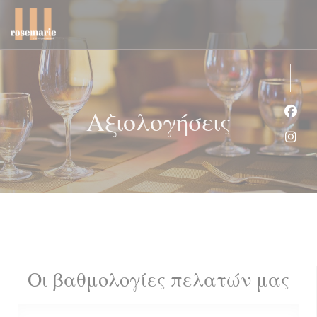
Πίνακας διαχείρισης "Μπισκότων" (Cookies)
Αξιολογήσεις
Face
Inst
Οι βαθμολογίες πελατών μας