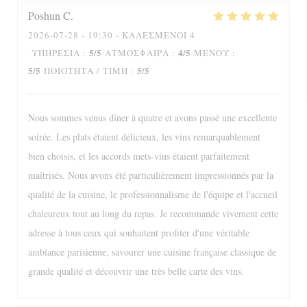
Poshun
C
2026-07-28
- 19:30 - ΚΑΛΕΣΜΈΝΟΙ 4
5
/5
4
/5
ΥΠΗΡΕΣΊΑ
:
ΑΤΜΌΣΦΑΙΡΑ
:
ΜΕΝΟΎ
:
5
/5
5
/5
ΠΟΙΌΤΗΤΑ / ΤΙΜΉ
:
Nous sommes venus dîner à quatre et avons passé une excellente
soirée. Les plats étaient délicieux, les vins remarquablement
bien choisis, et les accords mets-vins étaient parfaitement
maîtrisés. Nous avons été particulièrement impressionnés par la
qualité de la cuisine, le professionnalisme de l'équipe et l'accueil
chaleureux tout au long du repas. Je recommande vivement cette
adresse à tous ceux qui souhaitent profiter d'une véritable
ambiance parisienne, savourer une cuisine française classique de
grande qualité et découvrir une très belle carte des vins.