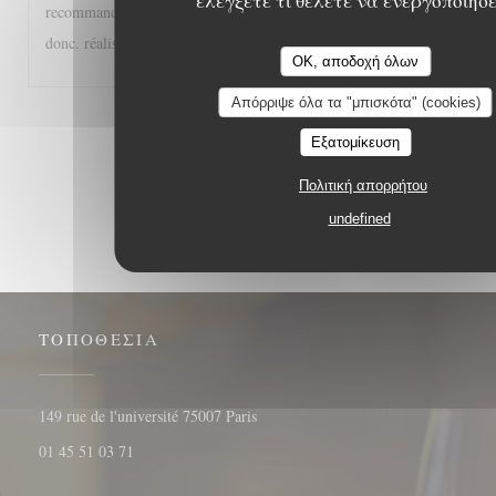
ελέγξετε τι θέλετε να ενεργοποιήσ
recommander à tous les gourmands et gourmets, A très bientôt
donc. réalisée
OK, αποδοχή όλων
Απόρριψε όλα τα "μπισκότα" (cookies)
1
2
3
Εξατομίκευση
Πολιτική απορρήτου
undefined
ΤΟΠΟΘΕΣΊΑ
((ανοίγει σε νέο παράθυρο))
149 rue de l'université 75007 Paris
01 45 51 03 71