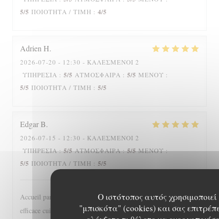
5
/5
4
/5
ΠΟΙΌΤΗΤΑ / ΤΙΜΉ
:
Adrien
H
2026-07-20
- 12:30 - ΚΑΛΕΣΜΈΝΟΙ 2
5
/5
5
/5
ΥΠΗΡΕΣΊΑ
:
ΑΤΜΌΣΦΑΙΡΑ
:
ΜΕΝΟΎ
:
5
/5
5
/5
ΠΟΙΌΤΗΤΑ / ΤΙΜΉ
:
Edgar
B
2026-07-15
- 12:30 - ΚΑΛΕΣΜΈΝΟΙ 2
5
/5
5
/5
ΥΠΗΡΕΣΊΑ
:
ΑΤΜΌΣΦΑΙΡΑ
:
ΜΕΝΟΎ
:
5
/5
5
/5
ΠΟΙΌΤΗΤΑ / ΤΙΜΉ
:
Ο ιστότοπος αυτός χρησιμοποιεί
Accueil particulièrement sympathique, service diligent et
"μπισκότα" (cookies) και σας επιτρέπ
efficace cuisine classique bien réalisée, bref une adresse à