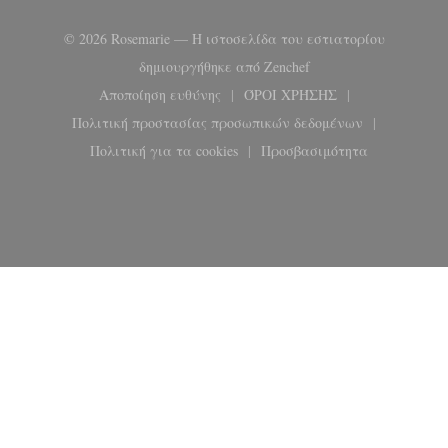
© 2026 Rosemarie — Η ιστοσελίδα του εστιατορίου
((ανοίγει σε νέο παρ
δημιουργήθηκε από
Zenchef
Αποποίηση ευθύνης
ΌΡΟΙ ΧΡΉΣΗΣ
((ανοίγει σε νέο παράθυρο))
((ανοίγει σε νέο παρά
Πολιτική προστασίας προσωπικών δεδομένων
((ανοίγει σε νέο παράθυρο))
Πολιτική για τα cookies
Προσβασιμότητα
((ανοίγει σε νέο παράθυρο))
((ανοίγει σε νέο παρ