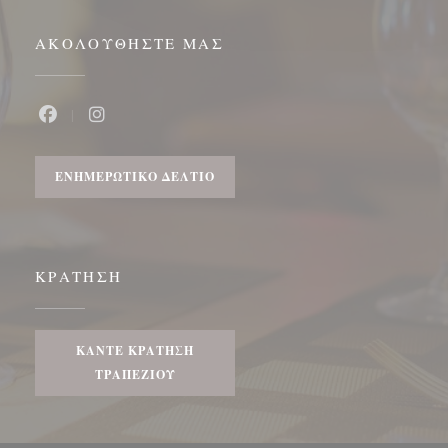
ΑΚΟΛΟΥΘΉΣΤΕ ΜΑΣ
Facebook ((ανοίγει σε νέο παράθυρο))
Instagram ((ανοίγει σε νέο παράθυρο))
ΕΝΗΜΕΡΩΤΙΚΌ ΔΕΛΤΊΟ
ΚΡΆΤΗΣΗ
ΚΆΝΤΕ ΚΡΆΤΗΣΗ
ΤΡΑΠΕΖΙΟΎ