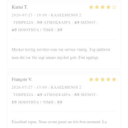
Karna
T
2026-07-27
- 19:00 - ΚΑΛΕΣΜΈΝΟΙ 2
5
/5
4
/5
ΥΠΗΡΕΣΊΑ
:
ΑΤΜΌΣΦΑΙΡΑ
:
ΜΕΝΟΎ
:
4
/5
3
/5
ΠΟΙΌΤΗΤΑ / ΤΙΜΉ
:
Mycket trevlig servitris som var service vänlig. Tog ankbröst
men det var lite segt annars mycket gott. Fint upplagt.
François
V
2026-07-27
- 13:00 - ΚΑΛΕΣΜΈΝΟΙ 2
4
/5
5
/5
ΥΠΗΡΕΣΊΑ
:
ΑΤΜΌΣΦΑΙΡΑ
:
ΜΕΝΟΎ
:
5
/5
5
/5
ΠΟΙΌΤΗΤΑ / ΤΙΜΉ
:
Excellent repas. Nous avons passé un très bon moment. La