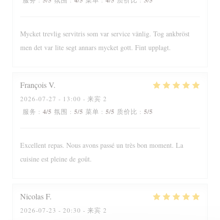
服务
:
氛围
:
菜单
:
质价比
:
Mycket trevlig servitris som var service vänlig. Tog ankbröst
men det var lite segt annars mycket gott. Fint upplagt.
François
V
2026-07-27
- 13:00 - 来宾 2
4
/5
5
/5
5
/5
5
/5
服务
:
氛围
:
菜单
:
质价比
:
Excellent repas. Nous avons passé un très bon moment. La
cuisine est pleine de goût.
Nicolas
F
2026-07-23
- 20:30 - 来宾 2