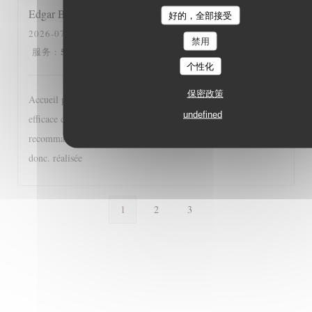
Edgar
B
好的，全部接受
2026-07-15
- 12:30 - 来宾 2
禁用
5
/5
5
/5
5
/5
5
/5
服务
:
氛围
:
菜单
:
质价比
:
个性化
保密政策
Accueil particulièrement sympathique, service diligent et
undefined
efficace cuisine classique bien réalisée, bref une adresse à
recommander à tous les gourmands et gourmets, A très bientôt
donc. réalisée
1
2
3