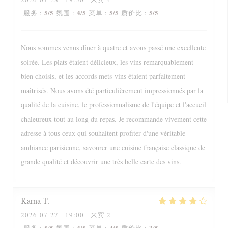
5
/5
4
/5
5
/5
5
/5
服务
:
氛围
:
菜单
:
质价比
:
Nous sommes venus dîner à quatre et avons passé une excellente
soirée. Les plats étaient délicieux, les vins remarquablement
bien choisis, et les accords mets-vins étaient parfaitement
maîtrisés. Nous avons été particulièrement impressionnés par la
qualité de la cuisine, le professionnalisme de l'équipe et l'accueil
chaleureux tout au long du repas. Je recommande vivement cette
adresse à tous ceux qui souhaitent profiter d'une véritable
ambiance parisienne, savourer une cuisine française classique de
grande qualité et découvrir une très belle carte des vins.
Karna
T
2026-07-27
- 19:00 - 来宾 2
5
/5
4
/5
4
/5
3
/5