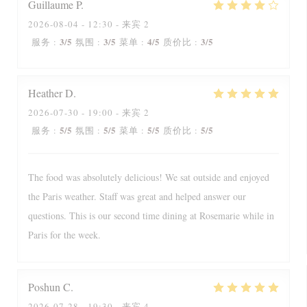
Guillaume
P
2026-08-04
- 12:30 - 来宾 2
3
/5
3
/5
4
/5
3
/5
服务
:
氛围
:
菜单
:
质价比
:
Heather
D
2026-07-30
- 19:00 - 来宾 2
5
/5
5
/5
5
/5
5
/5
服务
:
氛围
:
菜单
:
质价比
:
The food was absolutely delicious! We sat outside and enjoyed
the Paris weather. Staff was great and helped answer our
questions. This is our second time dining at Rosemarie while in
Paris for the week.
Poshun
C
2026-07-28
- 19:30 - 来宾 4