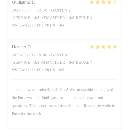
Guillaume
P
2026-08-04
- 12:30 - GASTEN 2
3
/5
3
/5
SERVICE
:
ATMOSFEER
:
KEUKEN
:
4
/5
3
/5
KWALITEIT / PRIJS
:
Heather
D
2026-07-30
- 19:00 - GASTEN 2
5
/5
5
/5
SERVICE
:
ATMOSFEER
:
KEUKEN
:
5
/5
5
/5
KWALITEIT / PRIJS
:
The food was absolutely delicious! We sat outside and enjoyed
the Paris weather. Staff was great and helped answer our
questions. This is our second time dining at Rosemarie while in
Paris for the week.