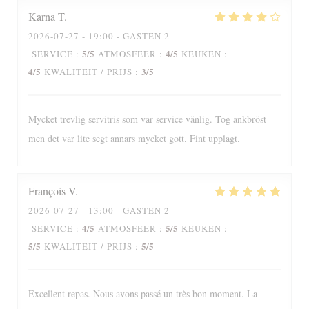
Karna
T
2026-07-27
- 19:00 - GASTEN 2
5
/5
4
/5
SERVICE
:
ATMOSFEER
:
KEUKEN
:
4
/5
3
/5
KWALITEIT / PRIJS
:
Mycket trevlig servitris som var service vänlig. Tog ankbröst
men det var lite segt annars mycket gott. Fint upplagt.
François
V
2026-07-27
- 13:00 - GASTEN 2
4
/5
5
/5
SERVICE
:
ATMOSFEER
:
KEUKEN
:
5
/5
5
/5
KWALITEIT / PRIJS
:
Excellent repas. Nous avons passé un très bon moment. La