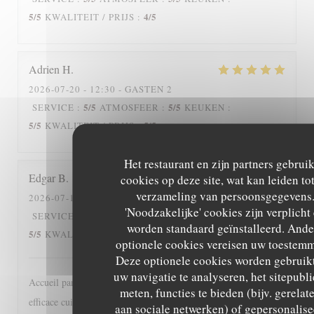
5
/5
4
/5
KWALITEIT / PRIJS
:
Adrien
H
2026-07-20
- 12:30 - GASTEN 2
5
/5
5
/5
SERVICE
:
ATMOSFEER
:
KEUKEN
:
5
/5
5
/5
KWALITEIT / PRIJS
:
Het restaurant en zijn partners gebrui
Edgar
B
cookies op deze site, wat kan leiden to
verzameling van persoonsgegevens
2026-07-15
- 12:30 - GASTEN 2
'Noodzakelijke' cookies zijn verplicht
5
/5
5
/5
SERVICE
:
ATMOSFEER
:
KEUKEN
:
worden standaard geïnstalleerd. Ande
5
/5
5
/5
KWALITEIT / PRIJS
:
optionele cookies vereisen uw toestemm
Deze optionele cookies worden gebruik
uw navigatie te analyseren, het sitepubli
Accueil particulièrement sympathique, service diligent et
meten, functies te bieden (bijv. gerelat
efficace cuisine classique bien réalisée, bref une adresse à
aan sociale netwerken) of gepersonalis