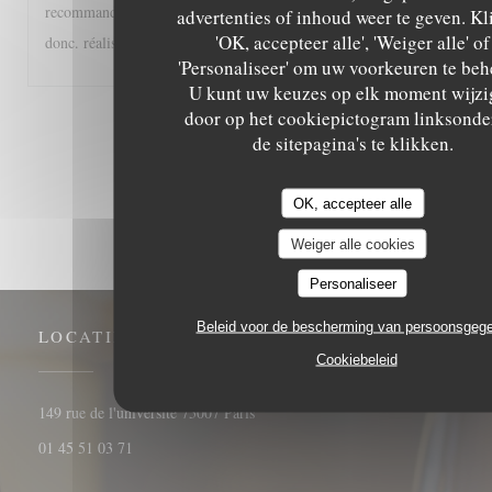
recommander à tous les gourmands et gourmets, A très bientôt
advertenties of inhoud weer te geven. Kl
'OK, accepteer alle', 'Weiger alle' of
donc. réalisée
'Personaliseer' om uw voorkeuren te beh
U kunt uw keuzes op elk moment wijzi
door op het cookiepictogram linksonde
1
2
3
de sitepagina's te klikken.
OK, accepteer alle
Weiger alle cookies
Personaliseer
Beleid voor de bescherming van persoonsgeg
LOCATIE
Cookiebeleid
((opent in een nieuw venster))
149 rue de l'université 75007 Paris
01 45 51 03 71