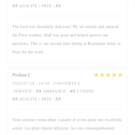
5
/5
5
/5
QUALITÉ / PRIX
:
The food was absolutely delicious! We sat outside and enjoyed
the Paris weather. Staff was great and helped answer our
questions. This is our second time dining at Rosemarie while in
Paris for the week.
Poshun
C
2026-07-28
- 19:30 - COUVERTS 4
5
/5
4
/5
SERVICE
:
AMBIANCE
:
CUISINE
:
5
/5
5
/5
QUALITÉ / PRIX
:
Nous sommes venus dîner à quatre et avons passé une excellente
soirée. Les plats étaient délicieux, les vins remarquablement