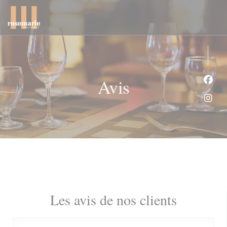
Personnalisation de vos choix en matière de cookies
Avis
Face
Inst
Les avis de nos clients