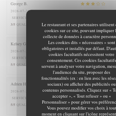
George
B
2026-07-20
- 19:30 - COUVERTS 4
3
/5
2
/5
SERVICE
:
AMBIANCE
:
CUISINE
:
Le restaurant et ses partenaires utilisent
3
/5
1
/5
QUALITÉ / PRIX
:
cookies sur ce site, pouvant impliquer 
collecte de données à caractère personn
Les cookies dits « nécessaires » sont
Kelsey
G
obligatoires et installés par défaut. D'au
2026-07-21
- 19:30 - COUVERTS 5
cookies facultatifs nécessitent votre
5
/5
5
/5
SERVICE
:
AMBIANCE
:
CUISINE
:
consentement. Ces cookies facultatif
5
/5
4
/5
QUALITÉ / PRIX
:
servent à analyser votre navigation, mes
l'audience du site, proposer des
fonctionnalités (ex : en lien avec les rés
sociaux) ou afficher des publicités ou
Adrien
H
contenus personnalisés. Cliquez sur « T
2026-07-20
- 12:30 - COUVERTS 2
accepter », « Tout refuser » ou «
5
/5
5
/5
SERVICE
:
AMBIANCE
:
CUISINE
:
Personnaliser » pour gérer vos préférenc
5
/5
5
/5
QUALITÉ / PRIX
:
Vous pouvez modifier vos choix à tou
moment en cliquant sur l'icône représent