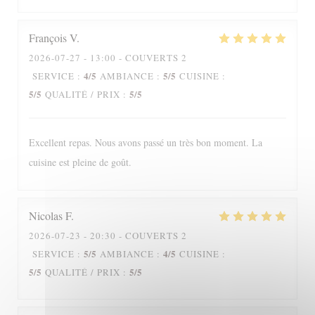
François
V
2026-07-27
- 13:00 - COUVERTS 2
4
/5
5
/5
SERVICE
:
AMBIANCE
:
CUISINE
:
5
/5
5
/5
QUALITÉ / PRIX
:
Excellent repas. Nous avons passé un très bon moment. La
cuisine est pleine de goût.
Nicolas
F
2026-07-23
- 20:30 - COUVERTS 2
5
/5
4
/5
SERVICE
:
AMBIANCE
:
CUISINE
:
5
/5
5
/5
QUALITÉ / PRIX
: