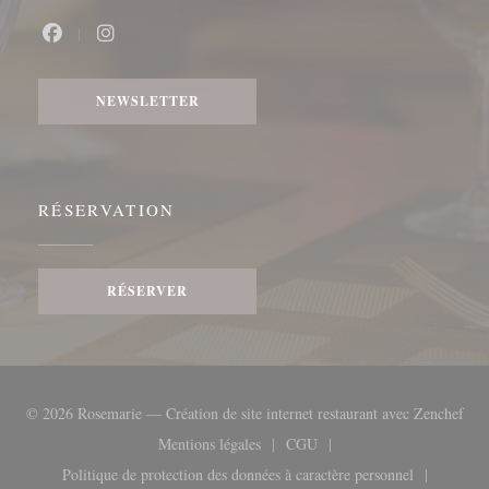
Facebook ((ouvre une nouvelle fenêtre))
Instagram ((ouvre une nouvelle fenêtre))
NEWSLETTER
RÉSERVATION
RÉSERVER
((ou
© 2026 Rosemarie — Création de site internet restaurant avec
Zenchef
Mentions légales
CGU
((ouvre une nouvelle fenêtre))
((ouvre une nouvelle fenêtre
Politique de protection des données à caractère personnel
((ouvre une nouvelle fenêtre))